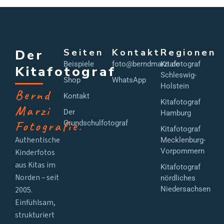
Der
Seiten
Kontakt
Regionen
Beispiele
foto@berndmarzi.de
Kitafotograf
Kitafotograf
Schleswig-
Shop
WhatsApp
Holstein
Bernd
Kontakt
Kitafotograf
Marzi
Der
Hamburg
Fotografie.
Grundschulfotograf
Kitafotograf
Authentische
Mecklenburg-
Vorpommern
Kinderfotos
aus Kitas im
Kitafotograf
Norden – seit
nördliches
2005.
Niedersachsen
Einfühlsam,
strukturiert