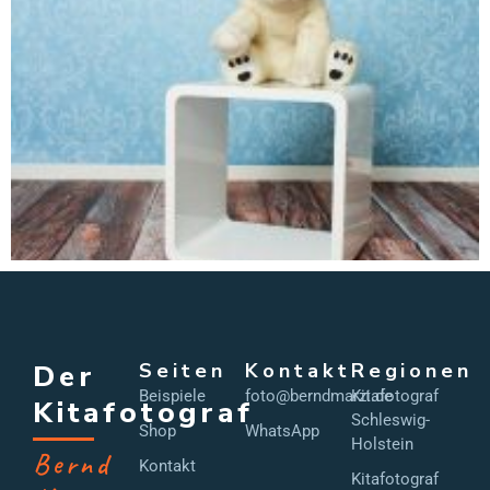
Der
Seiten
Kontakt
Regionen
Beispiele
foto@berndmarzi.de
Kitafotograf
Kitafotograf
Schleswig-
Shop
WhatsApp
Holstein
Bernd
Kontakt
Kitafotograf